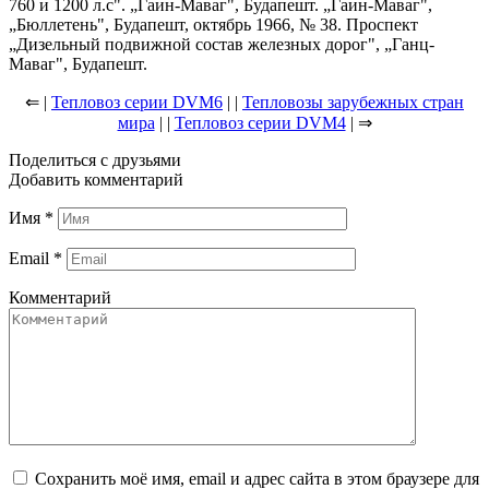
760 и 1200 л.с". „Гаин-Маваг", Будапешт. „Гаин-Маваг",
„Бюллетень", Будапешт, октябрь 1966, № 38. Проспект
„Дизельный подвижной состав железных дорог", „Ганц-
Маваг", Будапешт.
⇐ |
Тепловоз серии DVM6
| |
Тепловозы зарубежных стран
мира
| |
Тепловоз серии DVM4
| ⇒
Поделиться с друзьями
Добавить комментарий
Имя
*
Email
*
Комментарий
Сохранить моё имя, email и адрес сайта в этом браузере для