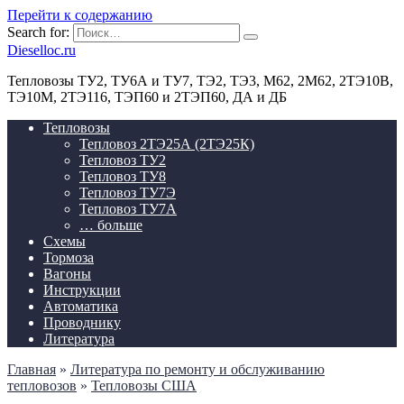
Перейти к содержанию
Search for:
Dieselloc.ru
Тепловозы ТУ2, ТУ6А и ТУ7, ТЭ2, ТЭ3, М62, 2М62, 2ТЭ10В,
ТЭ10М, 2ТЭ116, ТЭП60 и 2ТЭП60, ДА и ДБ
Тепловозы
Тепловоз 2ТЭ25А (2ТЭ25К)
Тепловоз ТУ2
Тепловоз ТУ8
Тепловоз ТУ7Э
Тепловоз ТУ7А
… больше
Схемы
Тормоза
Вагоны
Инструкции
Автоматика
Проводнику
Литература
Главная
»
Литература по ремонту и обслуживанию
тепловозов
»
Тепловозы США