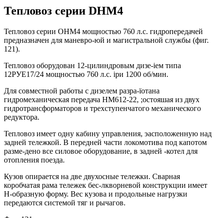
Тепловоз серии DHM4
Тепловоз серии ОНМ4 мощностью 760 л.с. гидропередачей
предназначен для маневро-юй и магистральной службы (фиг.
121).
Тепловоз оборудован 12-цилиндровым дизе-іем типа
12РУЕ17/24 мощностью 760 л.с. іри 1200 об/мин.
Для совместной работы с дизелем разра-їотана
гидромеханическая передача НМ612-22, ;остояшая из двух
гидротрансформаторов и трехступенчатого механического
редуктора.
Тепловоз имеет одну кабину управления, эасположенную над
задней тележкой. В передней части локомотива под капотом
разме-дено все силовое оборудование, в задней -котел для
отопления поезда.
Кузов опирается на две двухосные тележки. Сварная
коробчатая рама тележек бес-лкворневой конструкции имеет
Н-образную форму. Вес кузова и продольные нагрузки
передаются системой тяг и рычагов.