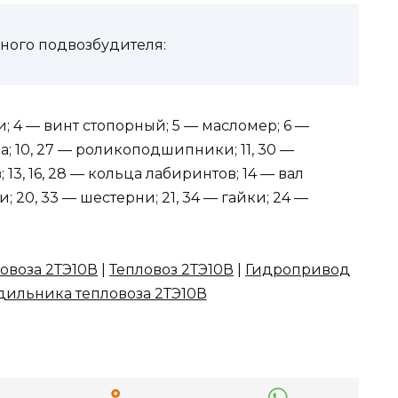
нного подвозбудителя:
шки; 4 — винт стопорный; 5 — масломер; 6 —
зда; 10, 27 — роликоподшипники; 11, 30 —
 13, 16, 28 — кольца лабиринтов; 14 — вал
20, 33 — шестерни; 21, 34 — гайки; 24 —
овоза 2ТЭ10В
|
Тепловоз 2ТЭ10В
|
Гидропривод
дильника тепловоза 2ТЭ10В