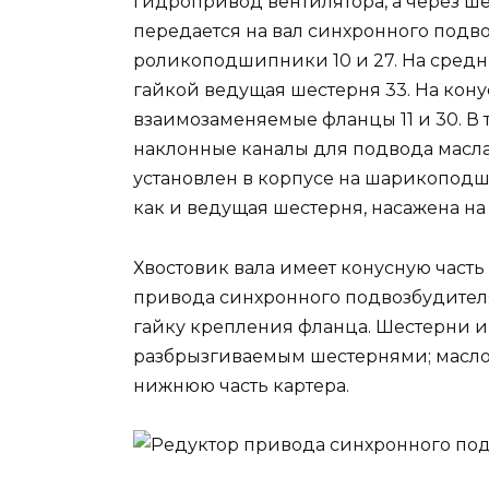
гидропривод вентилятора, а через шест
передается на вал синхронного подв
роликоподшипники 10 и 27. На средню
гайкой ведущая шестерня 33. На кону
взаимозаменяемые фланцы 11 и 30. В 
наклонные каналы для подвода масла
установлен в корпусе на шарикоподши
как и ведущая шестерня, насажена на 
Хвостовик вала имеет конусную част
привода синхронного подвозбудител
гайку крепления фланца. Шестерни 
разбрызгиваемым шестернями; масло с
нижнюю часть картера.