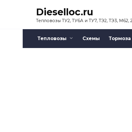
Перейти
Dieselloc.ru
к
содержанию
Тепловозы ТУ2, ТУ6А и ТУ7, ТЭ2, ТЭ3, М62,
Тепловозы
Схемы
Тормоза