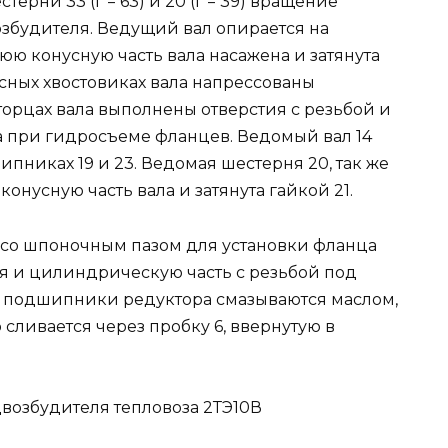
ерни 33 (г = 63) и 20 (г = 39) вращение
озбудителя. Ведущий вал опирается на
ю конусную часть вала насажена и затянута
сных хвостовиках вала напрессованы
торцах вала выполнены отверстия с резьбой и
 при гидросъеме фланцев. Ведомый вал 14
пниках 19 и 23. Ведомая шестерня 20, так же
конусную часть вала и затянута гайкой 21.
ь со шпоночным пазом для установки фланца
я и цилиндрическую часть с резьбой под
и подшипники редуктора смазываются маслом,
ливается через пробку 6, ввернутую в