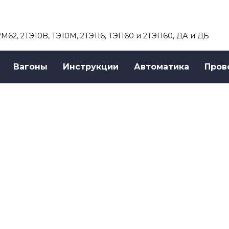
 2М62, 2ТЭ10В, ТЭ10М, 2ТЭ116, ТЭП60 и 2ТЭП60, ДА и ДБ
Вагоны
Инструкции
Автоматика
Пров